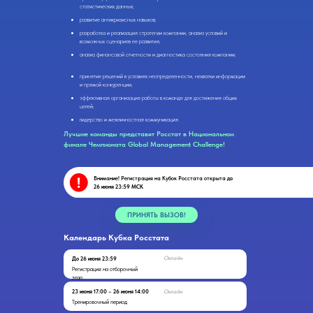
статистических данных;
развитие антикризисных навыков;
разработка и реализация стратегии компании, анализ условий и
возможных сценариев ее развития;
анализ финансовой отчетности и диагностика состояния компании;
принятие решений в условиях неопределенности, нехватки информации
и прямой конкуренции;
эффективная организация работы в команде для достижения общих
целей;
лидерство и межличностная коммуникация.
Лучшие команды представят Росстат в Национальном
финале Чемпионата Global Management Challenge!
Внимание! Регистрация на Кубок Росстата открыта д
о
26 июня 23:59 МСК
ПРИНЯТЬ ВЫЗОВ!
Календарь Кубка Росстата
Онлайн
До 26 июня 23:59
Регистрация на отборочный
этап
23 июня 17:00
–
26 июня 14:00
Онлайн
Тренировочный период