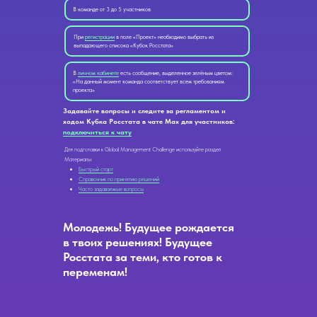
В команде от 3 до 5 участников
При
регистрации
в поле «Проект» необходимо выбрать из
выпадающего списока «Кубок Росстата»
В
личном кабинете
есть сообщение, выделенное зелёным цветом:
«На данный момент команда соответствует всем требованиям
проекта»
Задавайте вопросы и следите за регламентом и
ходом Кубка Росстата в чате Max для участников:
подключиться к чату
Для подготовки к Global Management Challenge используйте раздел
Материалы:
Быстрый старт
Cправочник по принятию решений
Часто задаваемые вопросы
Молодежь! Будущее рождается
в твоих решениях! Будущее
Росстата за теми, кто готов к
переменам!