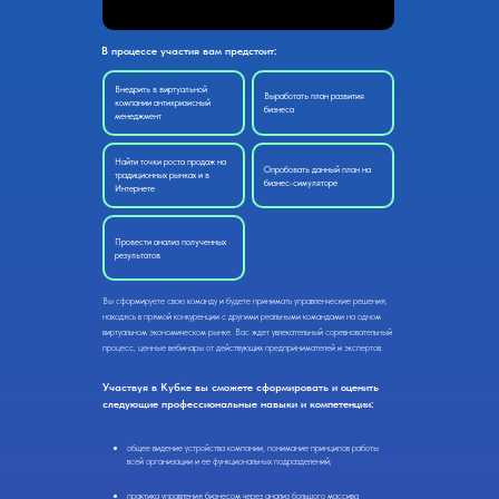
В процессе участия вам предстоит:
Внедрить в виртуальной
Выработать план развития
компании антикризисный
бизнеса
менеджмент
Найти точки роста продаж на
Опробовать данный план на
традиционных рынках и в
бизнес-симуляторе
Интернете
Провести анализ полученных
результатов
Вы сформируете свою команду и будете принимать управленческие решения,
находясь в прямой конкуренции с другими реальными командами на одном
виртуальном экономическом рынке. Вас ждет увлекательный соревновательный
процесс, ценные вебинары от действующих предпринимателей и экспертов.
Участвуя в Кубке вы сможете сформировать и оценить
следующие профессиональные навыки и компетенции:
общее видение устройства компании, понимание принципов работы
всей организации и ее функциональных подразделений;
практика управления бизнесом через анализ большого массива